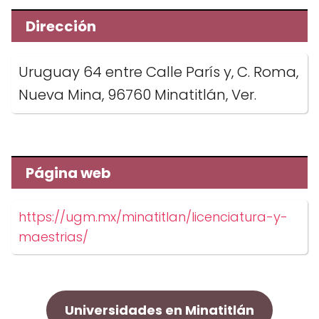
Dirección
Uruguay 64 entre Calle París y, C. Roma,
Nueva Mina, 96760 Minatitlán, Ver.
Página web
https://ugm.mx/minatitlan/licenciatura-y-
maestrias/
Universidades en Minatitlán