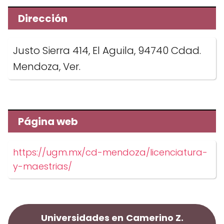
Dirección
Justo Sierra 414, El Aguila, 94740 Cdad.
Mendoza, Ver.
Página web
https://ugm.mx/cd-mendoza/licenciatura-
y-maestrias/
Universidades en
Camerino Z.