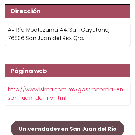
Dirección
Av Río Moctezuma 44, San Cayetano,
76806 San Juan del Río, Qro.
Página web
http://www.isima.com.mx/gastronomia-en-
san-juan-del-rio.html
Universidades en San Juan del Río