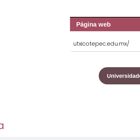
Página web
utxicotepec.edu.mx/
Universidad
a