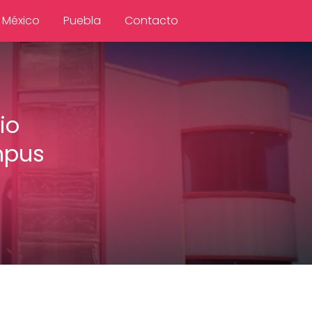
 México
Puebla
Contacto
io
mpus