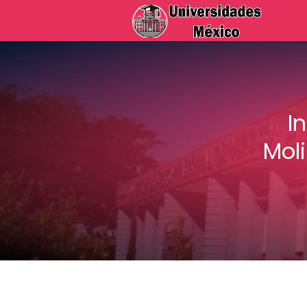
I
Mol