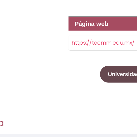
Página web
https://tecmm.edu.mx/
Universida
a