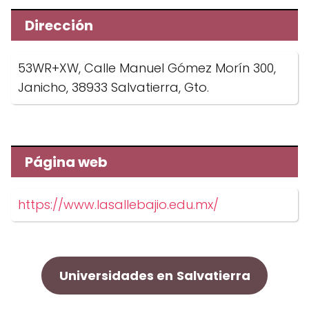
Dirección
53WR+XW, Calle Manuel Gómez Morín 300,
Janicho, 38933 Salvatierra, Gto.
Página web
https://www.lasallebajio.edu.mx/
Universidades en
Salvatierra