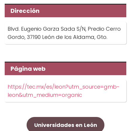
Dirección
Blvd. Eugenio Garza Sada S/N, Predio Cerro
Gordo, 37190 León de los Aldama, Gto.
Página web
https://tec.mx/es/leon?utm_source=gmb-
leon&utm_medium=organic
Universidades en
León