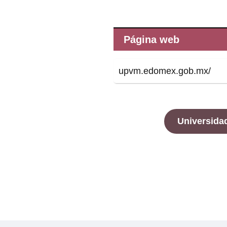
Página web
upvm.edomex.gob.mx/
Universidad