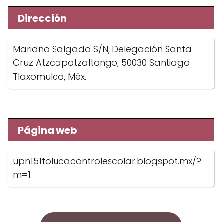
Dirección
Mariano Salgado S/N, Delegación Santa
Cruz Atzcapotzaltongo, 50030 Santiago
Tlaxomulco, Méx.
Página web
upn151tolucacontrolescolar.blogspot.mx/?
m=1