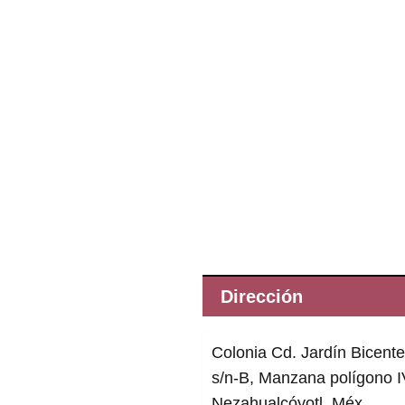
Dirección
Colonia Cd. Jardín Bicent
s/n-B, Manzana polígono I
Nezahualcóyotl, Méx.