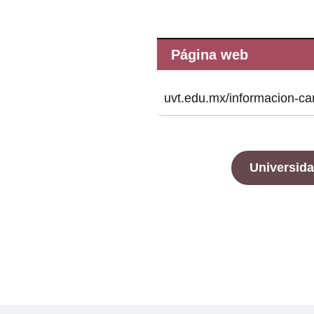
Página web
uvt.edu.mx/informacion-c
Universida