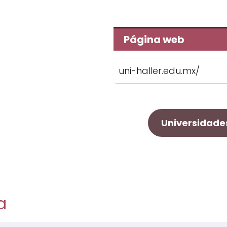
Página web
uni-haller.edu.mx/
Universidade
a