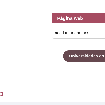
Página web
acatlan.unam.mx/
Universidades en
a